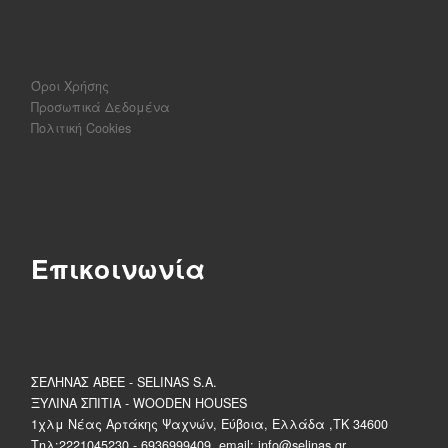
Όροι Χρήσης
Προσωπικά Δεδομένα
Πολιτική Cookies
Επικοινωνία
ΣΕΛΗΝΑΣ ΑΒΕΕ - SELINAS S.A.
ΞΥΛΙΝΑ ΣΠΙΤΙΑ - WOODEN HOUSES
1χλμ Νέας Αρτάκης Ψαχνών, Εύβοια, Ελλάδα ,ΤΚ 34600
Τηλ:2221045230 - 6936999409, email: info@selinas.gr