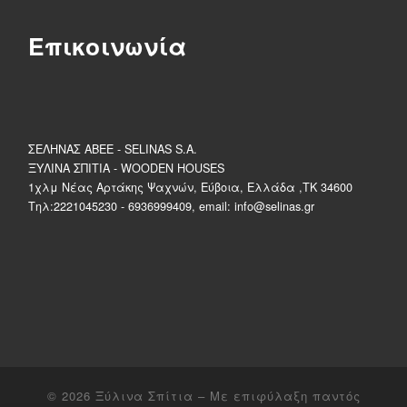
Επικοινωνία
ΣΕΛΗΝΑΣ ΑΒΕΕ - SELINAS S.A.
ΞΥΛΙΝΑ ΣΠΙΤΙΑ - WOODEN HOUSES
1χλμ Νέας Αρτάκης Ψαχνών, Εύβοια, Ελλάδα ,ΤΚ 34600
Τηλ:2221045230 - 6936999409, email: info@selinas.gr
© 2026
Ξύλινα Σπίτια
– Με επιφύλαξη παντός