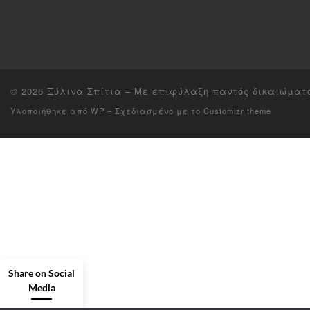
© 2026
Ξύλινα Σπίτια
– Με επιφύλαξη παντός δικαιώματ
Υλοποιήθηκε από
WP
– Σχεδιασμένο με το
Customizr theme
Share on Social
Media