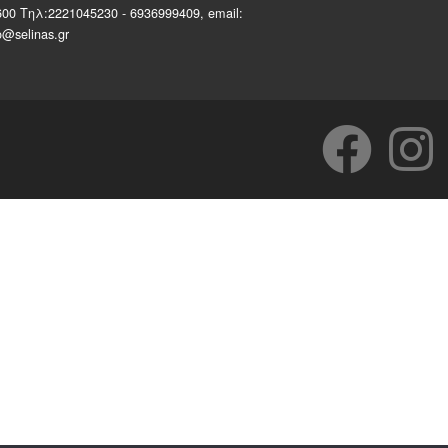
600 Τηλ:2221045230 - 6936999409, email:
o@selinas.gr