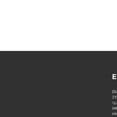
Ε
ΣΕ
ΞΥ
1χ
34
inf