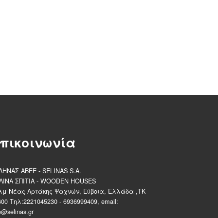
πικοινωνία
ΛΗΝΑΣ ΑΒΕΕ - SELINAS S.A.
ΛΙΝΑ ΣΠΙΤΙΑ - WOODEN HOUSES
λμ Νέας Αρτάκης Ψαχνών, Εύβοια, Ελλάδα ,ΤΚ
600 Τηλ:2221045230 - 6936999409, email:
o@selinas.gr