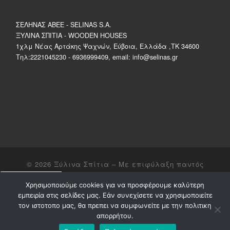
ΣΕΛΗΝΑΣ ΑΒΕΕ - SELINAS S.A.
ΞΥΛΙΝΑ ΣΠΙΤΙΑ - WOODEN HOUSES
1χλμ Νέας Αρτάκης Ψαχνών, Εύβοια, Ελλάδα ,ΤΚ 34600
Τηλ:2221045230 - 6936999409, email: info@selinas.gr
© 2026
Ξύλινα Σπίτια
– Με επιφύλαξη παντός
δικαιώματος
Share on Social
Χρησιμοποιούμε cookies για να προσφέρουμε καλύτερη
Υλοποιήθηκε από
WP
– Σχεδιασμένο με το
Customizr theme
Media
εμπειρία στις σελίδες μας. Εάν συνεχίσετε να χρησιμοποιείτε
τον ιστοτοπο μας, θα πρεπει να συμφωνείτε με την πολιτικη
facebook
απορρήτου.