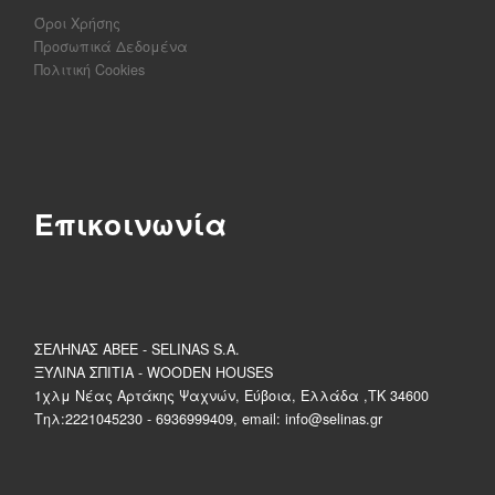
Όροι Χρήσης
Προσωπικά Δεδομένα
Πολιτική Cookies
Επικοινωνία
ΣΕΛΗΝΑΣ ΑΒΕΕ - SELINAS S.A.
ΞΥΛΙΝΑ ΣΠΙΤΙΑ - WOODEN HOUSES
1χλμ Νέας Αρτάκης Ψαχνών, Εύβοια, Ελλάδα ,ΤΚ 34600
Τηλ:2221045230 - 6936999409, email: info@selinas.gr